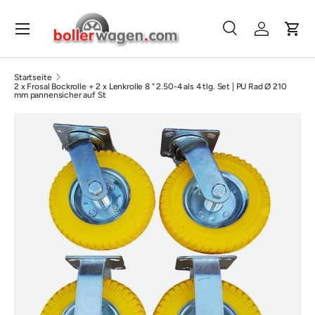
Direkt zum Inhalt
Menü
Suche
Einloggen
Eink
Suchen
Suchen
Startseite
2 x Frosal Bockrolle + 2 x Lenkrolle 8 " 2.50-4 als 4 tlg. Set | PU Rad Ø 210
mm pannensicher auf St