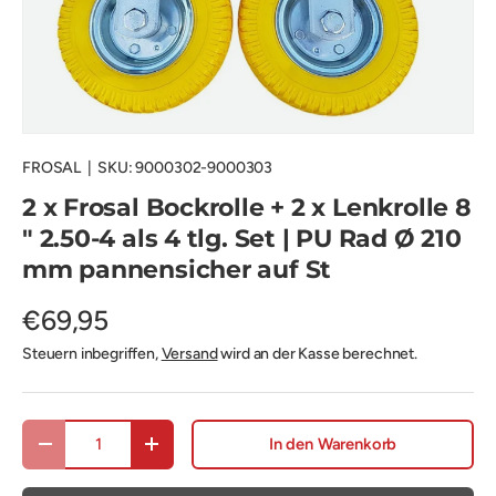
FROSAL
|
SKU:
9000302-9000303
2 x Frosal Bockrolle + 2 x Lenkrolle 8
" 2.50-4 als 4 tlg. Set | PU Rad Ø 210
mm pannensicher auf St
€69,95
Steuern inbegriffen,
Versand
wird an der Kasse berechnet.
Anzahl
In den Warenkorb
Menge verringern
Menge erhöhen