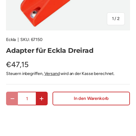
von
1
/
2
Eckla
|
SKU:
67150
Adapter für Eckla Dreirad
€47,15
Steuern inbegriffen,
Versand
wird an der Kasse berechnet.
Anzahl
In den Warenkorb
Menge verringern
Menge erhöhen