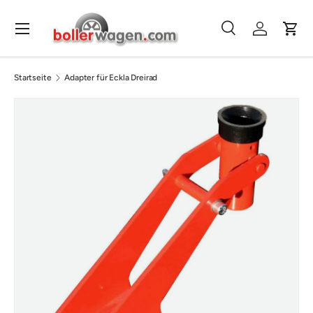
Direkt zum Inhalt
Menü
Suche
Einloggen
Eink
Suchen
Suchen
Startseite
Adapter für Eckla Dreirad