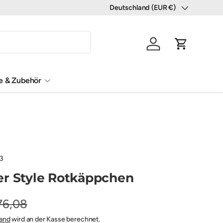
Deutschland (EUR €)
Land/Region
Einloggen
Einkaufswa
le & Zubehör
3
r Style Rotkäppchen
76,08
and
wird an der Kasse berechnet.