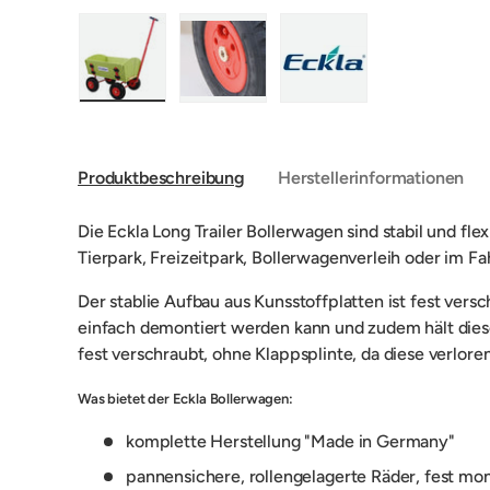
Bild 1 in Galerieansicht laden
Bild 2 in Galerieansicht laden
Bild 3 in Galerieansic
Produktbeschreibung
Herstellerinformationen
Die Eckla Long Trailer Bollerwagen sind stabil und fl
Tierpark, Freizeitpark, Bollerwagenverleih oder im F
Der stablie Aufbau aus
Kunsstoffplatten
ist fest versc
einfach demontiert werden kann und zudem hält dies
fest verschraubt, ohne Klappsplinte, da diese verlor
Was bietet der Eckla Bollerwagen:
komplette Herstellung "Made in Germany"
pannensichere, rollengelagerte Räder, fest mon