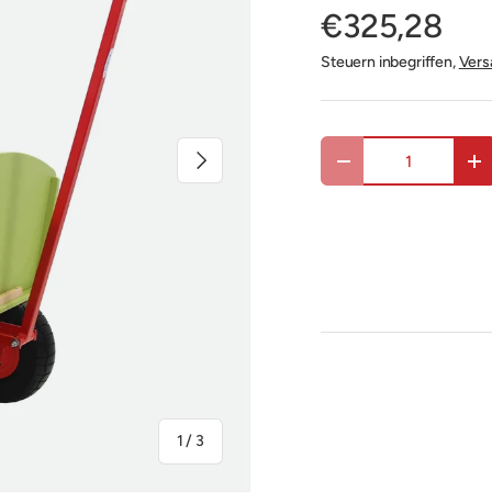
€325,28
Steuern inbegriffen,
Vers
Anzahl
Nächste
Menge verringern
Me
von
1
/
3