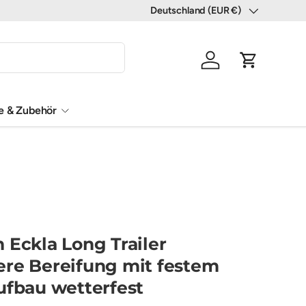
Deutschland (EUR €)
Land/Region
Einloggen
Einkaufswa
le & Zubehör
 Eckla Long Trailer
re Bereifung mit festem
ufbau wetterfest