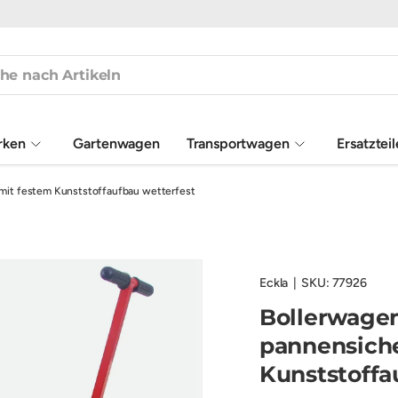
rken
Gartenwagen
Transportwagen
Ersatztei
g mit festem Kunststoffaufbau wetterfest
Eckla
|
SKU:
77926
Bollerwagen
pannensiche
Kunststoffa