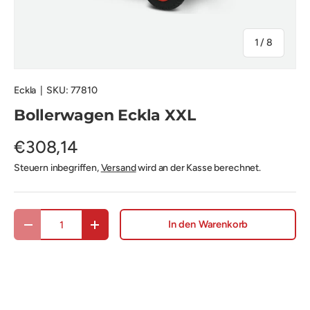
von
1
/
8
Eckla
|
SKU:
77810
Bollerwagen Eckla XXL
€308,14
Steuern inbegriffen,
Versand
wird an der Kasse berechnet.
Anzahl
In den Warenkorb
Menge verringern
Menge erhöhen