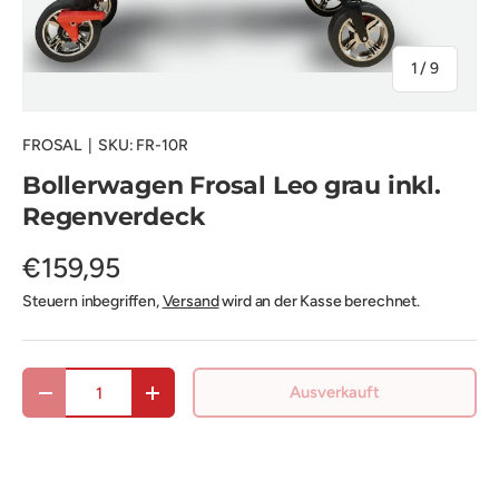
von
1
/
9
FROSAL
|
SKU:
FR-10R
Bollerwagen Frosal Leo grau inkl.
Regenverdeck
€159,95
Steuern inbegriffen,
Versand
wird an der Kasse berechnet.
Anzahl
Ausverkauft
Menge verringern
Menge erhöhen