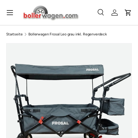
Direkt zum Inhalt
Menü
Suche
Einloggen
Eink
Suchen
Suchen
Startseite
Bollerwagen Frosal Leo grau inkl. Regenverdeck