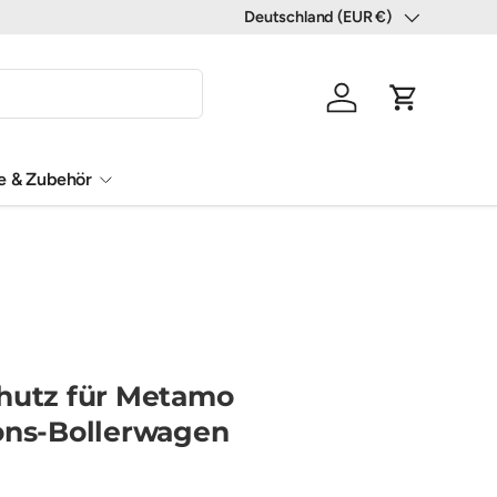
Deutschland (EUR €)
Land/Region
Einloggen
Einkaufswa
le & Zubehör
hutz für Metamo
ons-Bollerwagen