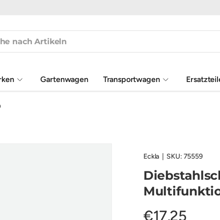
rken
Gartenwagen
Transportwagen
Ersatztei
n
Eckla
|
SKU:
75559
Diebstahlsc
Multifunkti
€17,25