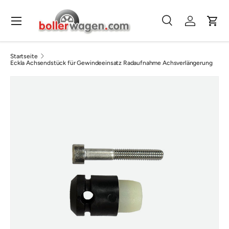
Direkt zum Inhalt
Menü
Suche
Einloggen
Eink
Suchen
Suchen
Startseite
Eckla Achsendstück für Gewindeeinsatz Radaufnahme Achsverlängerung