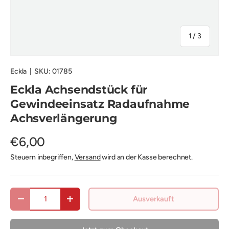
von
1
/
3
Eckla
|
SKU:
01785
Eckla Achsendstück für
Gewindeeinsatz Radaufnahme
Achsverlängerung
€6,00
Steuern inbegriffen,
Versand
wird an der Kasse berechnet.
Anzahl
Ausverkauft
Menge verringern
Menge erhöhen