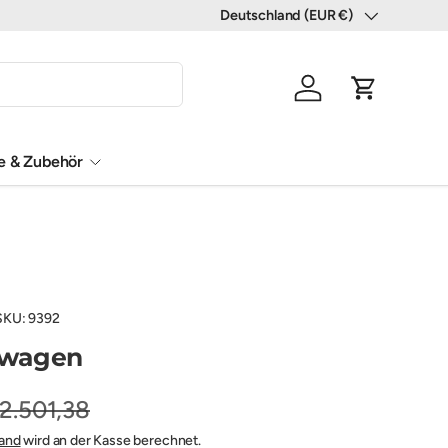
Deutschland (EUR €)
Land/Region
Einloggen
Einkaufswa
le & Zubehör
SKU:
9392
nwagen
2.501,38
and
wird an der Kasse berechnet.