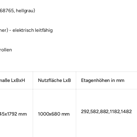
 68765, hellgrau)
) - elektrisch leitfähig
ollen
maße LxBxH
Nutzfläche LxB
Etagenhöhen in mm
292,582,882,1182,1482
45x1792 mm
1000x680 mm