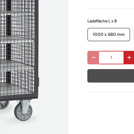
Ladefläche L x B
1000 x 680 mm
Anzahl
Menge verringern
Me