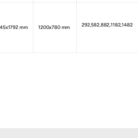
292,582,882,1182,1482
845x1792 mm
1200x780 mm