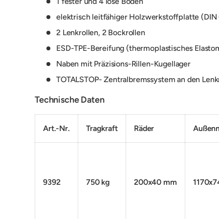
1 fester und 4 lose Böden
elektrisch leitfähiger Holzwerkstoffplatte (DIN
2 Lenkrollen, 2 Bockrollen
ESD-TPE-Bereifung (thermoplastisches Elastomer
Naben mit Präzisions-Rillen-Kugellager
TOTALSTOP- Zentralbremssystem an den Lenkr
Technische Daten
Art.-Nr.
Tragkraft
Räder
Außen
9392
750 kg
200x40 mm
1170x7