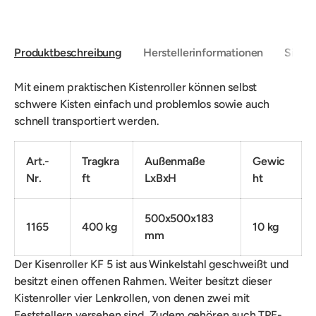
Produktbeschreibung
Herstellerinformationen
Sicher
Mit einem praktischen Kistenroller können selbst
schwere Kisten einfach und problemlos sowie auch
schnell transportiert werden.
Art.-
Tragkra
Außenmaße
Gewic
Nr.
ft
LxBxH
ht
500x500x183
1165
400 kg
10 kg
mm
Der Kisenroller KF 5 ist aus Winkelstahl geschweißt und
besitzt einen offenen Rahmen. Weiter besitzt dieser
Kistenroller vier Lenkrollen, von denen zwei mit
Feststellern versehen sind. Zudem gehören auch TPE-