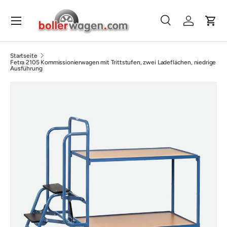
Direkt zum Inhalt
Menü
Suche
Einloggen
Eink
Suchen
Suchen
Startseite
Fetra 2105 Kommissionierwagen mit Trittstufen, zwei Ladeflächen, niedrige
Ausführung