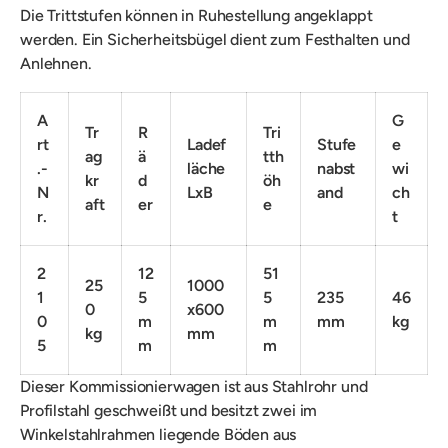
Die Trittstufen können in Ruhestellung angeklappt
werden. Ein Sicherheitsbügel dient zum Festhalten und
Anlehnen.
A
G
Tr
R
Tri
rt
Ladef
Stufe
e
ag
ä
tth
.-
läche
nabst
wi
kr
d
öh
N
LxB
and
ch
aft
er
e
r.
t
2
12
51
25
1000
1
5
5
235
46
0
x600
0
m
m
mm
kg
kg
mm
5
m
m
Dieser Kommissionierwagen ist aus
Stahlrohr und
Profilstahl geschweißt und besitzt zwei im
Winkelstahlrahmen liegende
Böden aus