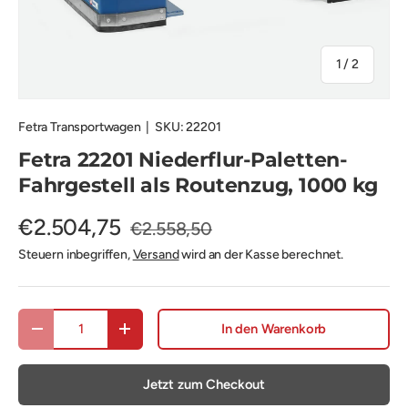
von
1
/
2
Fetra Transportwagen
|
SKU:
22201
Fetra 22201 Niederflur-Paletten-
Fahrgestell als Routenzug, 1000 kg
€2.504,75
€2.558,50
Steuern inbegriffen,
Versand
wird an der Kasse berechnet.
Anzahl
In den Warenkorb
Menge verringern
Menge erhöhen
Jetzt zum Checkout