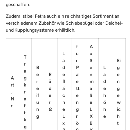
geschaffen.
Zudem ist bei Fetra auch ein reichhaltiges Sortiment an
verschiedenem Zubehör wie Schiebebügel oder Deichel-
und Kupplungsyssteme erhältlich.
f
A
L
ü
u
T
a
r
ß
Ei
r
B
d
P
e
L
g
a
e
R
e
al
n
a
e
A
g
r
ä
fl
e
m
d
n
rt
k
e
d
ä
tt
a
e
g
.-
r
if
e
c
e
ß
h
e
N
a
u
r
h
n
e
ö
w
r.
f
n
Ø
e
g
L
h
ic
t
g
L
r
X
e
h
k
x
ö
B
t
g