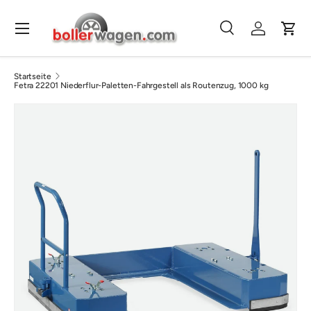
Direkt zum Inhalt
Menü
Suche
Einloggen
Eink
Suchen
Suchen
Startseite
Fetra 22201 Niederflur-Paletten-Fahrgestell als Routenzug, 1000 kg