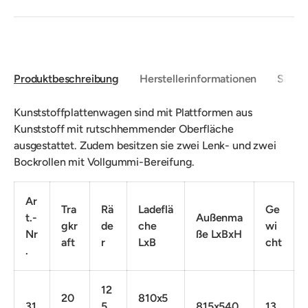
Produktbeschreibung
Herstellerinformationen
Sicher
Kunststoffplattenwagen sind mit Plattformen aus
Kunststoff mit rutschhemmender Oberfläche
ausgestattet. Zudem besitzen sie zwei Lenk- und zwei
Bockrollen mit Vollgummi-Bereifung.
Ar
Tra
Rä
Ladeflä
Ge
t.-
Außenma
gkr
de
che
wi
Nr
ße LxBxH
aft
r
LxB
cht
.
12
20
810x5
31
5
815x540
13