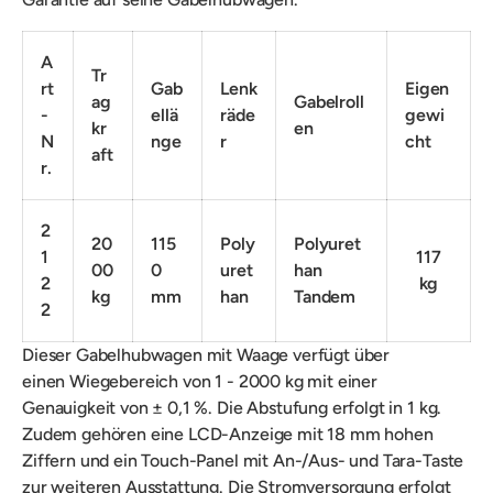
A
Tr
rt
Gab
Lenk
Eigen
ag
Gabelroll
-
ellä
räde
gewi
kr
en
N
nge
r
cht
aft
r.
2
20
115
Poly
Polyuret
1
117
00
0
uret
han
2
kg
kg
mm
han
Tandem
2
Dieser Gabelhubwagen mit Waage verfügt über
einen
Wiegebereich von 1 - 2000 kg mit einer
Genauigkeit von ± 0,1 %. Die Abstufung erfolgt in 1 kg.
Zudem gehören eine LCD-Anzeige mit 18 mm hohen
Ziffern und ein Touch-Panel mit An-/Aus- und Tara-Taste
zur weiteren Ausstattung. Die Stromversorgung erfolgt