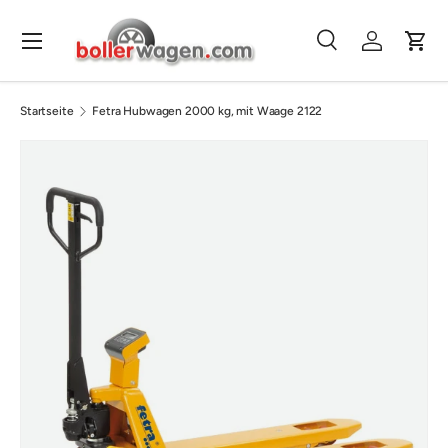
Direkt zum Inhalt
Menü
Suche
Einloggen
Eink
Suchen
Suchen
Startseite
Fetra Hubwagen 2000 kg, mit Waage 2122