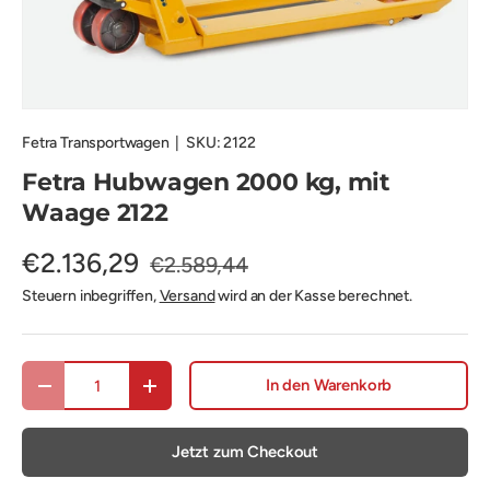
Fetra Transportwagen
|
SKU:
2122
Fetra Hubwagen 2000 kg, mit
Waage 2122
€2.136,29
€2.589,44
Steuern inbegriffen,
Versand
wird an der Kasse berechnet.
Anzahl
In den Warenkorb
Menge verringern
Menge erhöhen
Jetzt zum Checkout