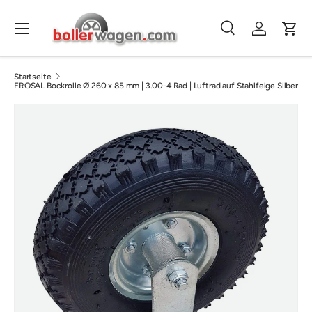
Direkt zum Inhalt
Menü
Suche
Einloggen
Eink
Suchen
Suchen
Startseite
FROSAL Bockrolle Ø 260 x 85 mm | 3.00-4 Rad | Luftrad auf Stahlfelge Silber