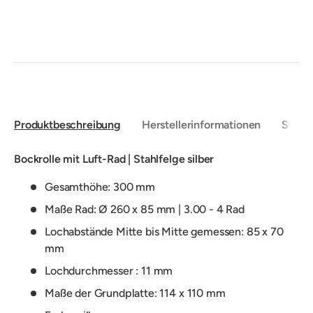
Produktbeschreibung
Herstellerinformationen
Sicher
Bockrolle mit Luft-Rad | Stahlfelge silber
Gesamthöhe: 300 mm
Maße Rad: Ø 260 x 85 mm | 3.00 - 4 Rad
Lochabstände Mitte bis Mitte gemessen: 85 x 70
mm
Lochdurchmesser : 11 mm
Maße der Grundplatte: 114 x 110 mm