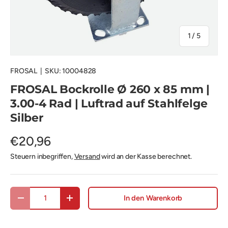
von
1
/
5
FROSAL
|
SKU:
10004828
FROSAL Bockrolle Ø 260 x 85 mm |
3.00-4 Rad | Luftrad auf Stahlfelge
Silber
€20,96
Steuern inbegriffen,
Versand
wird an der Kasse berechnet.
Anzahl
In den Warenkorb
Menge verringern
Menge erhöhen