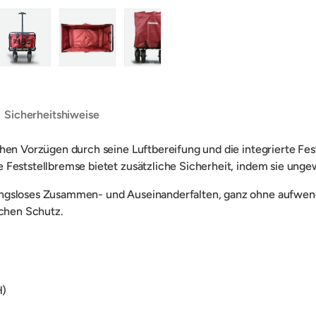
ht laden
n Galerieansicht laden
Bild 5 in Galerieansicht laden
Bild 6 in Galerieansicht laden
Bild 7 in Galerieansicht laden
Bild 8 in Galerieans
Sicherheitshiweise
hen Vorzügen durch seine Luftbereifung und die integrierte Fest
Feststellbremse bietet zusätzliche Sicherheit, indem sie ungew
ungsloses Zusammen- und Auseinanderfalten, ganz ohne aufwe
ichen Schutz.
H)