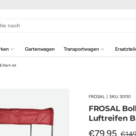
rken
Gartenwagen
Transportwagen
Ersatztei
& Dach rot
FROSAL
|
SKU:
30151
FROSAL Boll
Luftreifen 
€79,95
€149