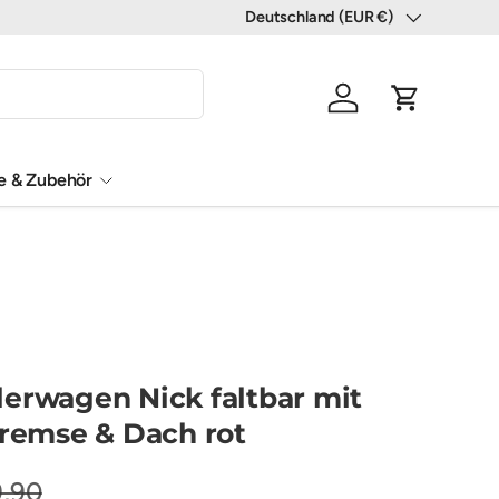
Deutschland (EUR €)
Land/Region
Einloggen
Einkaufswa
le & Zubehör
erwagen Nick faltbar mit
Bremse & Dach rot
,90