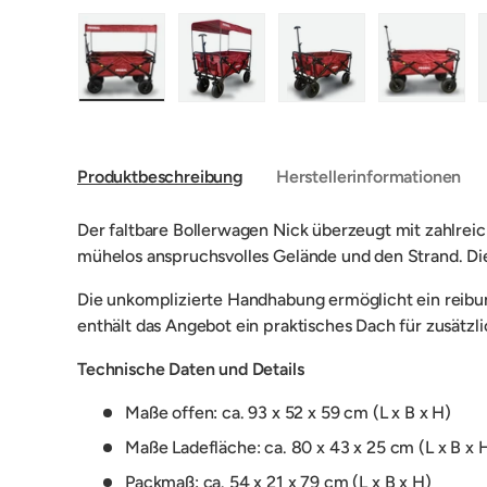
Bild 1 in Galerieansicht laden
Bild 2 in Galerieansicht laden
Bild 3 in Galerieansic
Bild 4 i
Produktbeschreibung
Herstellerinformationen
Der faltbare Bollerwagen Nick überzeugt mit zahlreic
mühelos anspruchsvolles Gelände und den Strand. Die 
Die unkomplizierte Handhabung ermöglicht ein reib
enthält das Angebot ein praktisches Dach für zusätzl
Technische Daten und Details
Maße offen: ca. 93 x 52 x 59 cm (L x B x H)
Maße Ladefläche: ca. 80 x 43 x 25 cm (L x B x 
Packmaß: ca. 54 x 21 x 79 cm (L x B x H)