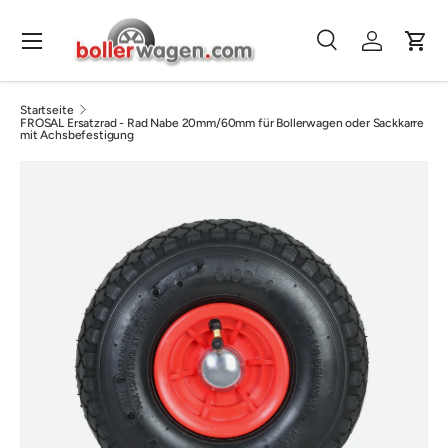
Direkt zum Inhalt
Menü
Suche
Einloggen
Eink
Suchen
Suchen
Startseite
FROSAL Ersatzrad - Rad Nabe 20mm/60mm für Bollerwagen oder Sackkarre
mit Achsbefestigung
Bild 14 ist nun in der Galerieansicht verfügbar