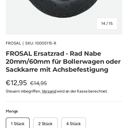
von
14
/
15
FROSAL
|
SKU:
10005115-R
FROSAL Ersatzrad - Rad Nabe
20mm/60mm für Bollerwagen oder
Sackkarre mit Achsbefestigung
€12,95
€14,95
Steuern inbegriffen,
Versand
wird an der Kasse berechnet.
Menge
1 Stück
2 Stück
4 Stück