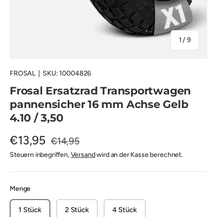
von
1
/
9
FROSAL
|
SKU:
10004826
Frosal Ersatzrad Transportwagen
pannensicher 16 mm Achse Gelb
4.10 / 3,50
€13,95
€14,95
Steuern inbegriffen,
Versand
wird an der Kasse berechnet.
Menge
1 Stück
2 Stück
4 Stück