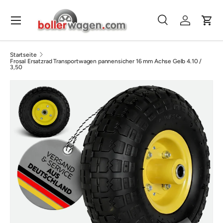
Direkt zum Inhalt
Menü
Suche
Einloggen
Eink
Suchen
Suchen
Startseite
Frosal Ersatzrad Transportwagen pannensicher 16 mm Achse Gelb 4.10 /
3,50