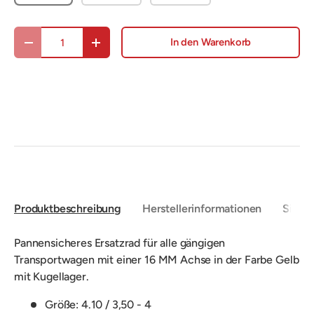
Anzahl
In den Warenkorb
Menge verringern
Menge erhöhen
Produktbeschreibung
Herstellerinformationen
Sicher
Pannensicheres Ersatzrad für alle gängigen
Transportwagen mit einer 16 MM Achse in der Farbe Gelb
mit Kugellager.
Größe: 4.10 / 3,50 - 4