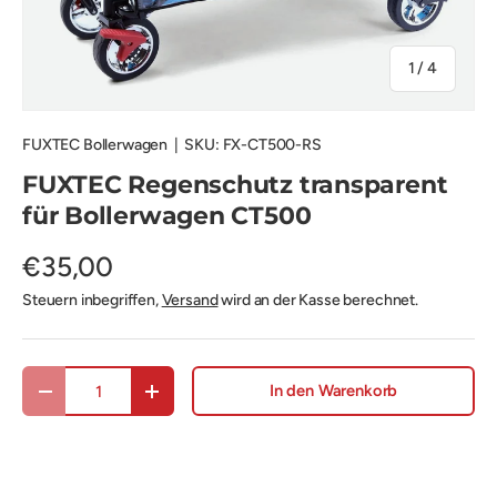
von
1
/
4
FUXTEC Bollerwagen
|
SKU:
FX-CT500-RS
FUXTEC Regenschutz transparent
für Bollerwagen CT500
€35,00
Steuern inbegriffen,
Versand
wird an der Kasse berechnet.
Anzahl
In den Warenkorb
Menge verringern
Menge erhöhen