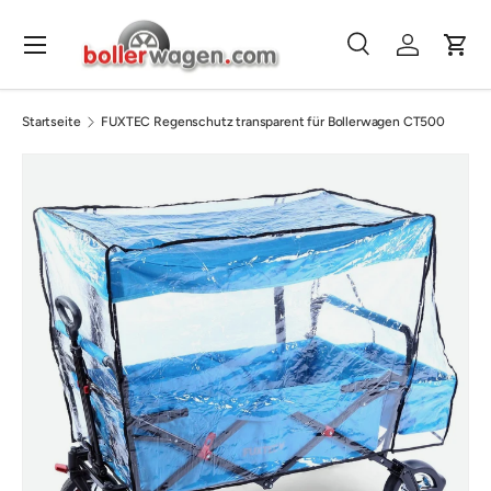
Direkt zum Inhalt
Menü
Suche
Einloggen
Eink
Suchen
Suchen
Startseite
FUXTEC Regenschutz transparent für Bollerwagen CT500