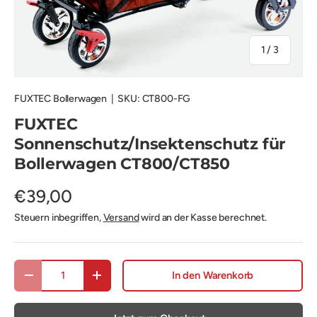
von
1
/
3
FUXTEC Bollerwagen
|
SKU:
CT800-FG
FUXTEC
Sonnenschutz/Insektenschutz für
Bollerwagen CT800/CT850
€39,00
Steuern inbegriffen,
Versand
wird an der Kasse berechnet.
Anzahl
In den Warenkorb
Menge verringern
Menge erhöhen