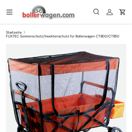
Direkt zum Inhalt
Menü
Suche
Einloggen
Eink
Suchen
Suchen
Startseite
FUXTEC Sonnenschutz/Insektenschutz für Bollerwagen CT800/CT850