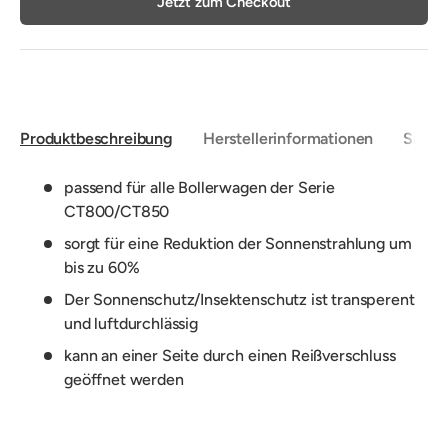
Jetzt zum Checkout
Produktbeschreibung
Herstellerinformationen
Sicher
passend für alle Bollerwagen der Serie
CT800/CT850
sorgt für eine Reduktion der Sonnenstrahlung um
bis zu 60%
Der Sonnenschutz/Insektenschutz ist transperent
und luftdurchlässig
kann an einer Seite durch einen Reißverschluss
geöffnet werden