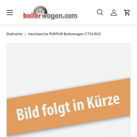
Direkt zum Inhalt
Menü
Suche
Einloggen
Eink
Suchen
Suchen
Startseite
Hecktasche PURPUR Bollerwagen CTXL900