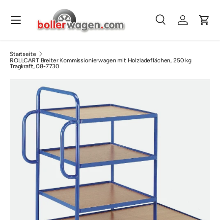
Direkt zum Inhalt
Menü
Suche
Einloggen
Eink
Suchen
Suchen
Startseite
ROLLCART Breiter Kommissionierwagen mit Holzladeflächen, 250 kg
Tragkraft, 08-7730