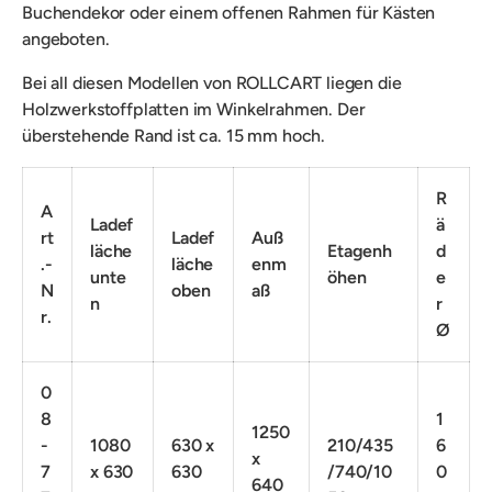
Buchendekor oder einem offenen Rahmen für Kästen
angeboten.
Bei all diesen Modellen von ROLLCART liegen die
Holzwerkstoffplatten im Winkelrahmen. Der
überstehende Rand ist ca. 15 mm hoch.
R
A
Ladef
ä
rt
Ladef
Auß
läche
Etagenh
d
.-
läche
enm
unte
öhen
e
N
oben
aß
n
r
r.
Ø
0
8
1
1250
-
1080
630 x
210/435
6
x
7
x 630
630
/740/10
0
640