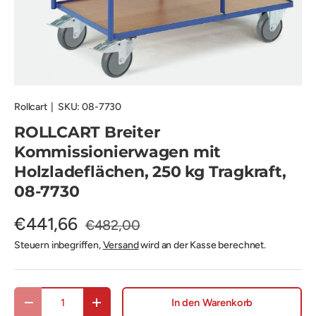
Rollcart
|
SKU:
08-7730
ROLLCART Breiter
Kommissionierwagen mit
Holzladeflächen, 250 kg Tragkraft,
08-7730
€441,66
€482,00
Steuern inbegriffen,
Versand
wird an der Kasse berechnet.
Anzahl
In den Warenkorb
Menge verringern
Menge erhöhen