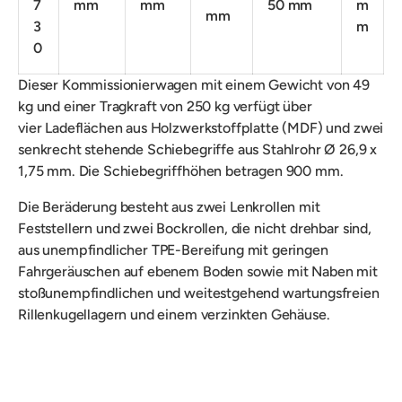
7
mm
mm
50 mm
m
mm
3
m
0
D
ieser Kommissionierwagen mit einem Gewicht von 49
kg und einer Tragkraft von 250 kg verfügt über
vier
Ladeflächen aus Holzwerkstoffplatte (MDF) und zwei
senkrecht
stehende Schiebegriffe aus Stahlrohr Ø 26,9 x
1,75 mm. Die Schiebegriffhöhen betragen 900 mm.
Die Beräderung besteht aus
zwei Lenkrollen mit
Feststellern und zwei Bockrollen, die nicht drehbar sind,
aus unempfindlicher TPE-Bereifung mit geringen
Fahrgeräuschen auf ebenem Boden sowie mit Naben mit
stoßunempfindlichen und weitestgehend wartungsfreien
Rillenkugellagern und einem verzinkten Gehäuse.