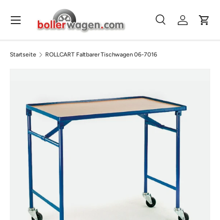
Direkt zum Inhalt
Menü
Suche
Einloggen
Eink
Suchen
Suchen
Startseite
ROLLCART Faltbarer Tischwagen 06-7016