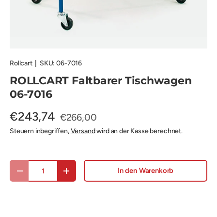
Rollcart
|
SKU:
06-7016
ROLLCART Faltbarer Tischwagen
06-7016
€243,74
€266,00
Steuern inbegriffen,
Versand
wird an der Kasse berechnet.
Anzahl
In den Warenkorb
Menge verringern
Menge erhöhen