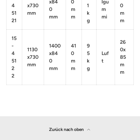
x84
0
lgu
4
x730
1
0
0
m
m
51
mm
k
m
mm
m
mi
21
g
m
15
26
-
1400
41
9
1130
0x
4
x84
0
5
Luf
x730
85
51
0
m
k
t
mm
m
2
mm
m
g
m
2
Zurück nach oben