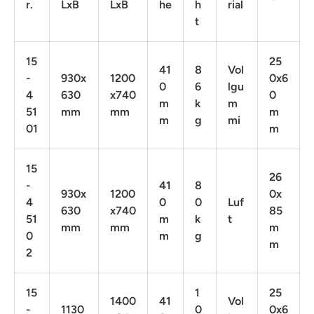
r.
LxB
LxB
he
h
rial
t
15
25
41
8
Vol
-
930x
1200
0x6
0
6
lgu
4
630
x740
0
m
k
m
51
mm
mm
m
m
g
mi
01
m
15
26
-
41
8
930x
1200
0x
4
0
0
Luf
630
x740
85
51
m
k
t
mm
mm
m
0
m
g
m
2
15
1
25
1400
41
Vol
-
1130
0
0x6