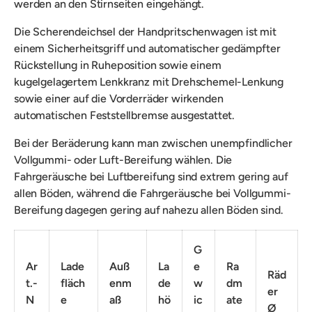
werden an den Stirnseiten eingehängt.
Die Scherendeichsel der Handpritschenwagen ist mit
einem Sicherheitsgriff und automatischer gedämpfter
Rückstellung in Ruheposition sowie einem
kugelgelagertem Lenkkranz mit Drehschemel-Lenkung
sowie einer auf die Vorderräder wirkenden
automatischen Feststellbremse ausgestattet.
Bei der Beräderung kann man zwischen unempfindlicher
Vollgummi- oder Luft-Bereifung wählen. Die
Fahrgeräusche bei Luftbereifung sind extrem gering auf
allen Böden, während die Fahrgeräusche bei Vollgummi-
Bereifung dagegen gering auf nahezu allen Böden sind.
G
Ar
Lade
Auß
La
e
Ra
Räd
t.-
fläch
enm
de
w
dm
er
N
e
aß
hö
ic
ate
Ø