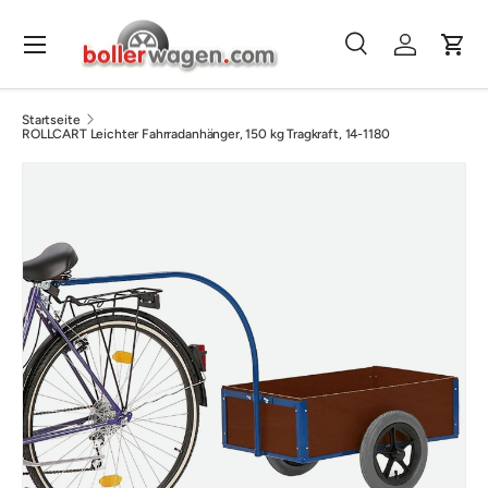
Direkt zum Inhalt
Menü
Suche
Einloggen
Eink
Suchen
Suchen
Startseite
ROLLCART Leichter Fahrradanhänger, 150 kg Tragkraft, 14-1180