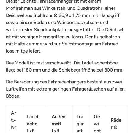
Dieser Leichte Fahrradanhänger ist
mit einem
Profilrahmen aus Winkelstahl und Quadratrohr, einer
Deichsel aus Stahlrohr Ø 26,9 x 1,75 mm mit Handgriff
sowie einem Boden und Wänden aus rutsch- und
wetterfester Siebdruckplatte ausgestattet. Die Deichsel
ist mit wenigen Handgriffen zu lösen.
Der Kugelbolzen
mit Halteklemme wird zur Selbstmontage am Fahrrad
lose mitgeliefert.
Das Modell ist
fest verschweißt. Die Ladeflächenhöhe
liegt bei 180 mm und die Schiebegriffhöhe bei 800 mm.
Die Beräderung des Fahrradanhängers besteht aus zwei
Luftreifen mit extrem geringen Fahrgeräuschen
auf allen
Böden.
Ar
Ladefl
Außen
Tra
Ge
t.-
Räde
äche
maß
gkr
wi
Nr
r Ø
LxB
LxB
aft
cht