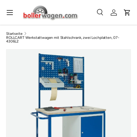
Direkt zum Inhalt
Menü
Suche
Einloggen
Eink
Suchen
Suchen
Startseite
ROLLCART Werkstattwagen mit Stahlschrank, zwei Lochplatten, 07-
4306L2