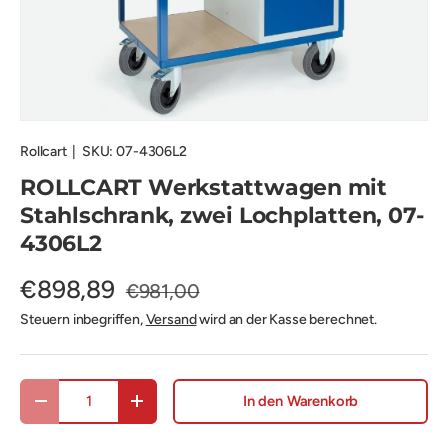
Rollcart
|
SKU:
07-4306L2
ROLLCART Werkstattwagen mit
Stahlschrank, zwei Lochplatten, 07-
4306L2
€898,89
€981,00
Steuern inbegriffen,
Versand
wird an der Kasse berechnet.
Anzahl
In den Warenkorb
Menge verringern
Menge erhöhen