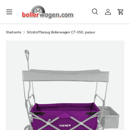
Direkt zum Inhalt
Menü
Suche
Einloggen
Eink
Suchen
Suchen
Startseite
Sitzstoffbezug Bollerwagen CT-350, purpur