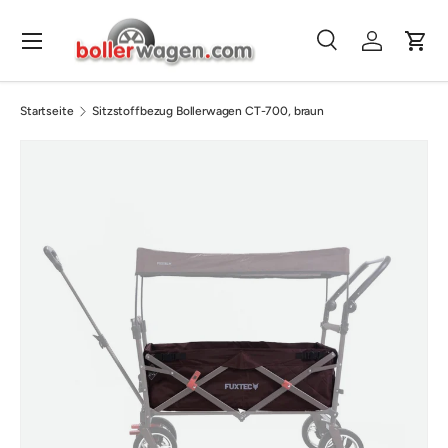
Direkt zum Inhalt
Menü
Suche
Einloggen
Eink
Suchen
Suchen
Startseite
Sitzstoffbezug Bollerwagen CT-700, braun