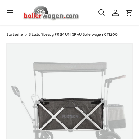
Direkt zum Inhalt
Menü
Suche
Einloggen
Eink
Suchen
Suchen
Startseite
Sitzstoffbezug PREMIUM GRAU Bollerwagen CTL900