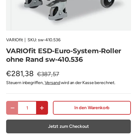
VARIOfit
|
SKU:
sw-410.536
VARIOfit ESD-Euro-System-Roller
ohne Rand sw-410.536
€281,38
€387,57
Steuern inbegriffen,
Versand
wird an der Kasse berechnet.
Anzahl
In den Warenkorb
Menge verringern
Menge erhöhen
Jetzt zum Checkout