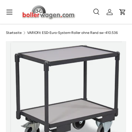
Direkt zum Inhalt
Menü
Suche
Einloggen
Eink
Suchen
Suchen
Startseite
VARIOfit ESD-Euro-System-Roller ohne Rand sw-410.536