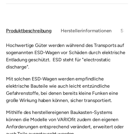
Produktbeschreibung
Herstellerinformationen
Sicher
H
ochwertige Güter werden während des Transports auf
sogenannten ESD-Wagen vor Schäden durch elektrische
Entladung geschützt.
ESD steht für "electrostatic
discharge".
Mit
solchen ESD-Wagen werden e
mpfindliche
elektrische Bauteile wie auch leicht entzündliche
Gefahrenstoffe, bei denen bereits kleine Funken eine
große Wirkung haben können, sicher transportiert.
Mithilfe
des herstellereigenen Baukasten-Systems
können die Modelle von VARIOfit zudem
den eigenen
Anforderungen entsprechend verändert, erweitert oder
auch Teile ausgetauscht werden.