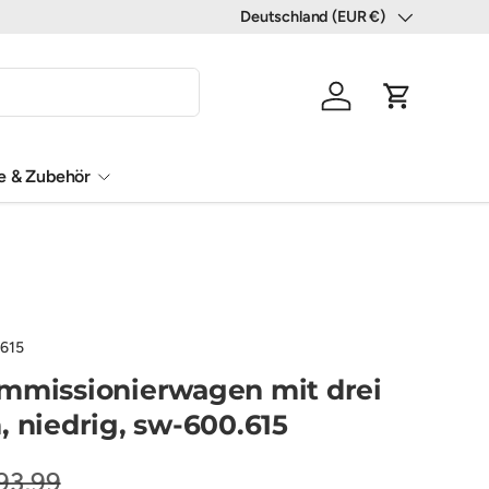
Deutschland (EUR €)
Land/Region
Einloggen
Einkaufswa
le & Zubehör
615
mmissionierwagen mit drei
, niedrig, sw-600.615
93,99