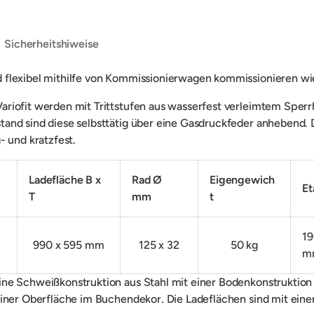
Sicherheitshiweise
 flexibel mithilfe von Kommissionierwagen kommissionieren w
ariofit werden mit Trittstufen aus wasserfest verleimtem Spe
and sind diese selbsttätig über eine Gasdruckfeder anhebend.
- und kratzfest.
Ladefläche B x
Rad Ø
Eigengewich
H
E
T
mm
t
19
990 x 595 mm
125 x 32
50 kg
m
ne Schweißkonstruktion aus Stahl mit einer Bodenkonstruktion m
einer Oberfläche im Buchendekor. Die Ladeflächen sind mit ein