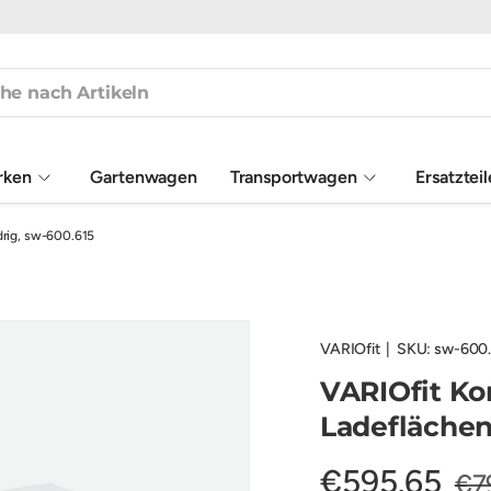
rken
Gartenwagen
Transportwagen
Ersatztei
drig, sw-600.615
VARIOfit
|
SKU:
sw-600.
VARIOfit Ko
Ladeflächen
€595,65
€7