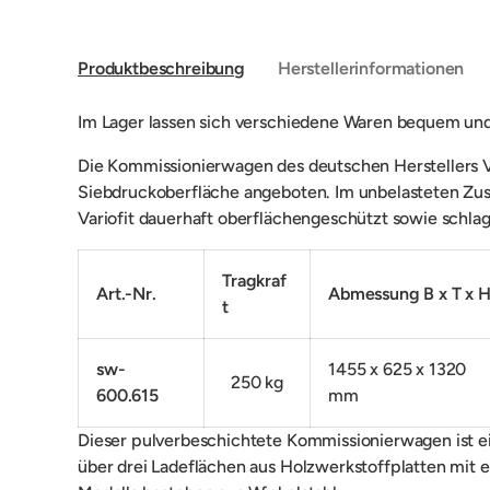
Produktbeschreibung
Herstellerinformationen
Im Lager lassen sich verschiedene Waren bequem und
Die Kommissionierwagen des deutschen Herstellers V
Siebdruckoberfläche angeboten. Im unbelasteten Zust
Variofit dauerhaft oberflächengeschützt sowie schlag
Tragkraf
Art.-Nr.
Abmessung B x T x 
t
sw-
1455 x 625 x 1320
250 kg
600.615
mm
Dieser pulverbeschichtete Kommissionierwagen ist ei
über drei Ladeflächen aus Holzwerkstoffplatten mit 