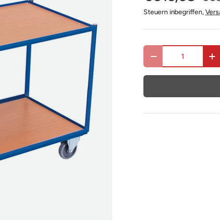
Steuern inbegriffen,
Vers
Anzahl
Menge verringern
Me