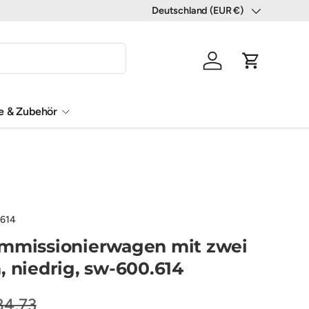
Deutschland (EUR €)
Land/Region
Einloggen
Einkaufswa
le & Zubehör
.614
ommissionierwagen mit zwei
, niedrig, sw-600.614
84,73