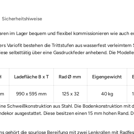
Sicherheitshiweise
aren im Lager bequem und flexibel kommissionieren wie auch e
rs Variofit bestehen die Trittstufen aus wasserfest verleimte
ese selbsttätig über eine Gasdruckfeder anhebend. Die Modelle 
H
Ladefläche B x T
Rad Ø mm
Eigengewicht
mm
990 x 595 mm
125 x 32
40 kg
ne Schweißkonstruktion aus Stahl. Die Bodenkonstruktion mit de
dekor ausgestattet. Diese besitzen einen 15 mm hohen Rand. Die
 gehört die spurlose Bereifung mit zwei Lenkrollen mit Radfes