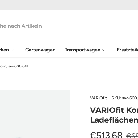
rken
Gartenwagen
Transportwagen
Ersatztei
drig, sw-600.614
VARIOfit
|
SKU:
sw-600
VARIOfit K
Ladeflächen
€513,68
€6