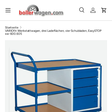
Direkt zum Inhalt
Menü
Suche
Einloggen
Eink
Suchen
Suchen
Startseite
VARIOfit Werkstattwagen, drei Ladeflächen, vier Schubladen, EasySTOP
sw-600.605