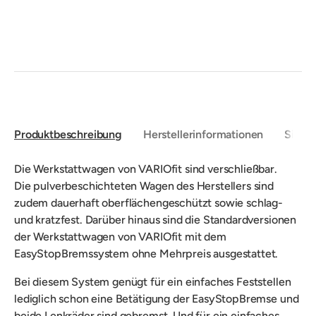
Produktbeschreibung
Herstellerinformationen
Sicher
Die Werkstattwagen von VARIOfit sind verschließbar.
Die pulverbeschichteten Wagen des Herstellers sind
zudem dauerhaft oberflächengeschützt sowie schlag-
und kratzfest. Darüber hinaus sind die Standardversionen
der Werkstattwagen von VARIOfit mit dem
EasyStopBremssystem ohne Mehrpreis ausgestattet.
Bei diesem System genügt für ein einfaches Feststellen
lediglich schon eine Betätigung der EasyStopBremse und
beide Lenkräder sind gebremst. Und für ein einfaches