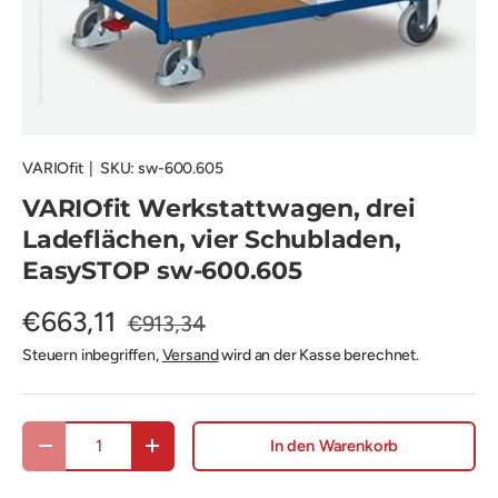
VARIOfit
|
SKU:
sw-600.605
VARIOfit Werkstattwagen, drei
Ladeflächen, vier Schubladen,
EasySTOP sw-600.605
€663,11
€913,34
Steuern inbegriffen,
Versand
wird an der Kasse berechnet.
Anzahl
In den Warenkorb
Menge verringern
Menge erhöhen